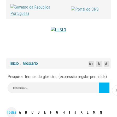
Início
/
Glossário
A+
A
A-
Pesquisar termos do glossário (expressão regular permitida)
Todas
A
B
C
D
E
F
G
H
I
J
K
L
M
N