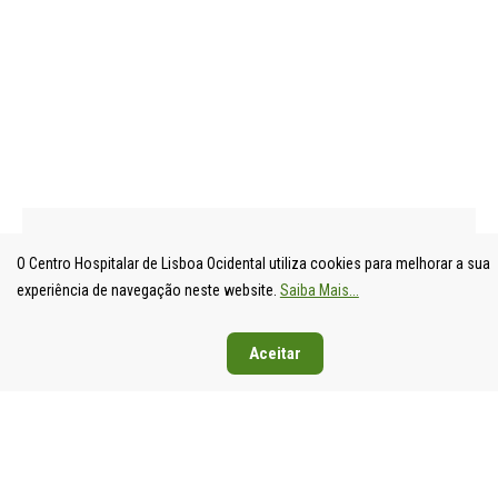
O Centro Hospitalar de Lisboa Ocidental utiliza cookies para melhorar a sua
experiência de navegação neste website.
Saiba Mais...
UNIDADE
HOSPITAL
HOSPITAL
HOSPIT
Aceitar
LOCAL DE
DE S.
DE SANTA
DE EGA
SAÚDE DE
FRANCISCO
CRUZ
MONIZ
LISBOA
XAVIER
Av. Prof.
Rua da
OCIDENTAL
Estrada do
Dr.
Junqueira
Estrada do
Forte do
Reinaldo
126,