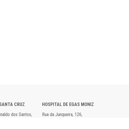
 SANTA CRUZ
HOSPITAL DE EGAS MONIZ
einaldo dos Santos,
Rua da Junqueira, 126,
axide
1349-019 Lisboa
 00
Tel: 21 043 10 00