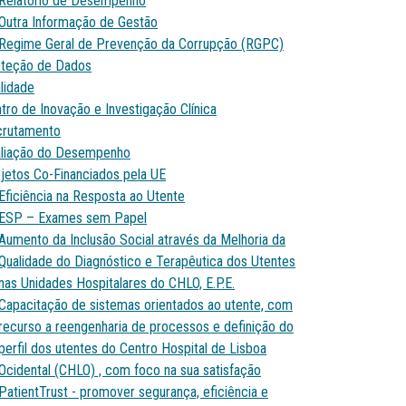
Relatório de Desempenho
Outra Informação de Gestão
Regime Geral de Prevenção da Corrupção (RGPC)
teção de Dados
lidade
tro de Inovação e Investigação Clínica
crutamento
liação do Desempenho
jetos Co-Financiados pela UE
Eficiência na Resposta ao Utente
ESP – Exames sem Papel
Aumento da Inclusão Social através da Melhoria da
Qualidade do Diagnóstico e Terapêutica dos Utentes
nas Unidades Hospitalares do CHLO, E.P.E.
Capacitação de sistemas orientados ao utente, com
recurso a reengenharia de processos e definição do
perfil dos utentes do Centro Hospital de Lisboa
Ocidental (CHLO) , com foco na sua satisfação
PatientTrust - promover segurança, eficiência e