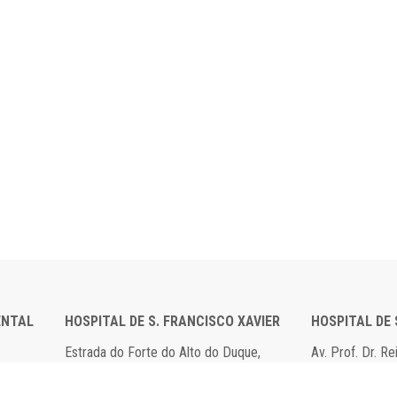
ENTAL
HOSPITAL DE S. FRANCISCO XAVIER
HOSPITAL DE
Estrada do Forte do Alto do Duque,
Av. Prof. Dr. R
1449-005 Lisboa
2790-134 Carn
Tel: 21 043 10 00
Tel: 21 043 10