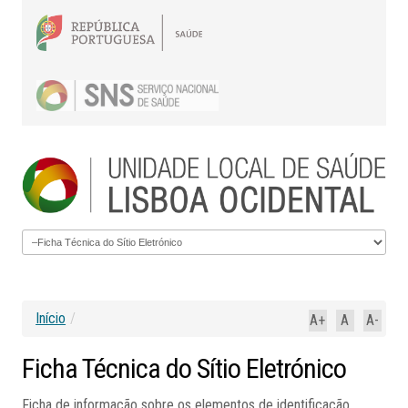
Início
/
A+
A
A-
Ficha
Técnica
do
Sítio
Eletrónico
Ficha de informação sobre os elementos de identificação