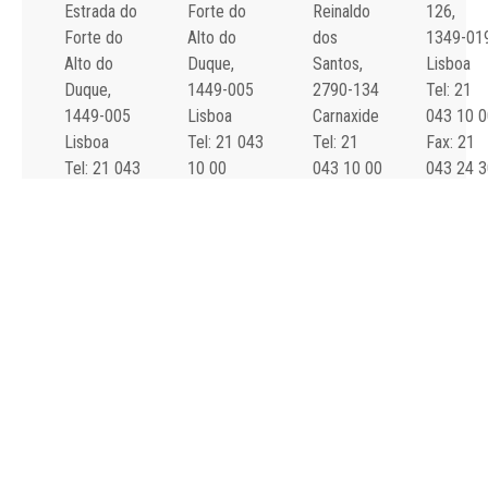
Estrada do
Forte do
Reinaldo
126,
Forte do
Alto do
dos
1349-01
Alto do
Duque,
Santos,
Lisboa
Duque,
1449-005
2790-134
Tel: 21
1449-005
Lisboa
Carnaxide
043 10 0
Lisboa
Tel: 21 043
Tel: 21
Fax: 21
Tel: 21 043
10 00
043 10 00
043 24 3
10 00
Fax: 21 043
Fax: 21
Fax: 21 043
15 89
418 80 95
15 89
2024 Todos os
Declaração de
direitos reservados.
Acessibilidade e
Desenvolvido por
All is
Usabilidade
Singular
.