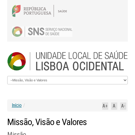
Início
/
A+
A
A-
Missão,
Visão
e
Valores
Missão