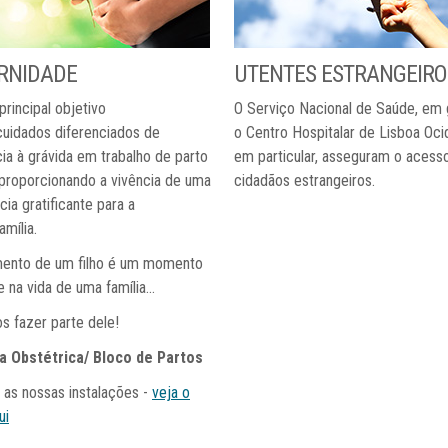
RNIDADE
UTENTES
ESTRANGEIRO
principal objetivo
O Serviço Nacional de Saúde, em g
cuidados diferenciados de
o Centro Hospitalar de Lisboa Ocid
ia à grávida em trabalho de parto
em particular, asseguram o acess
 proporcionando a vivência de uma
cidadãos estrangeiros.
cia gratificante para a
amília.
mento de um filho é um momento
 na vida de uma família...
 fazer parte dele!
a Obstétrica/ Bloco de Partos
as nossas instalações -
veja o
ui