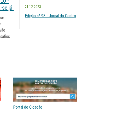
LO -
-se já!
21.12.2023
Edição nº 98 - Jornal do Centro
que
e
 vão
safios
Portal do Cidadão