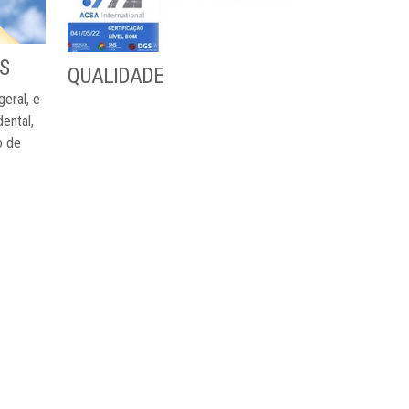
S
QUALIDADE
eral, e
ental,
o de