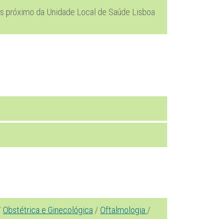
is próximo da Unidade Local de Saúde Lisboa
/
Obstétrica e Ginecológica
/
Oftalmologia
/