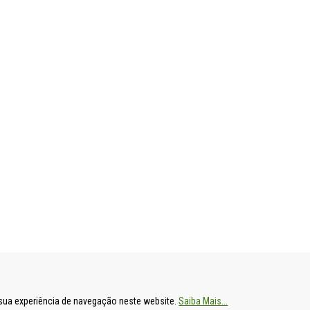
ENTAL
HOSPITAL DE S. FRANCISCO XAVIER
HOSPITAL DE
a sua experiência de navegação neste website.
Saiba Mais...