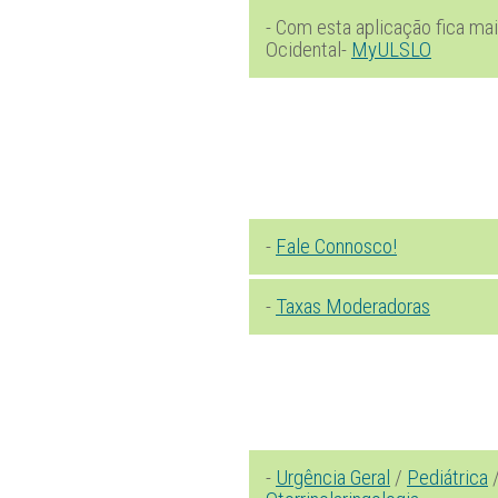
- Com esta aplicação fica ma
Ocidental-
MyULSLO
-
Fale Connosco!
-
Taxas Moderadoras
-
Urgência Geral
/
Pediátrica