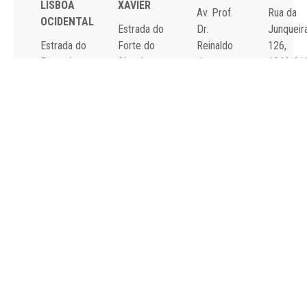
LISBOA
XAVIER
Av. Prof.
Rua da
OCIDENTAL
Estrada do
Dr.
Junqueira
Estrada do
Forte do
Reinaldo
126,
Forte do
Alto do
dos
1349-01
Alto do
Duque,
Santos,
Lisboa
Duque,
1449-005
2790-134
Tel: 21
1449-005
Lisboa
Carnaxide
043 10 0
Lisboa
Tel: 21 043
Tel: 21
Fax: 21
Tel: 21 043
10 00
043 10 00
043 24 3
10 00
Fax: 21 043
Fax: 21
Fax: 21 043
15 89
418 80 95
15 89
2024 Todos os
Declaração de
direitos reservados.
Acessibilidade e
Desenvolvido por
All is
Usabilidade
Singular
.