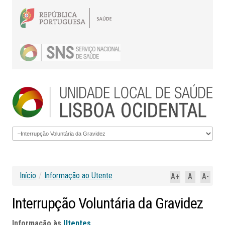
Início
/
Informação ao Utente
A+
A
A-
Interrupção
Voluntária
da
Gravidez
Informação às
Utentes