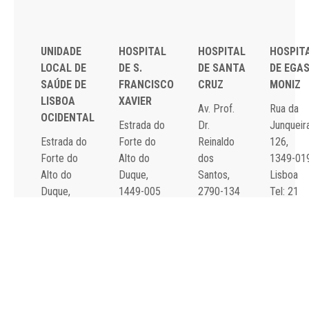
UNIDADE
HOSPITAL
HOSPITAL
HOSPIT
LOCAL DE
DE S.
DE SANTA
DE EGA
SAÚDE DE
FRANCISCO
CRUZ
MONIZ
LISBOA
XAVIER
Av. Prof.
Rua da
OCIDENTAL
Estrada do
Dr.
Junqueira
Estrada do
Forte do
Reinaldo
126,
Forte do
Alto do
dos
1349-01
Alto do
Duque,
Santos,
Lisboa
Duque,
1449-005
2790-134
Tel: 21
1449-005
Lisboa
Carnaxide
043 10 0
Lisboa
Tel: 21 043
Tel: 21
Fax: 21
Tel: 21 043
10 00
043 10 00
043 24 3
10 00
Fax: 21 043
Fax: 21
Fax: 21 043
15 89
418 80 95
15 89