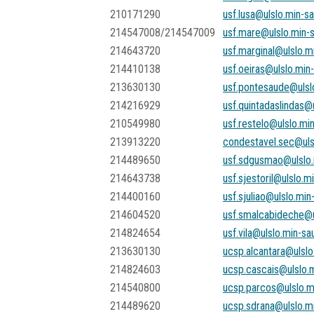
210171290
usf.lusa@ulslo.min-s
214547008/214547009
usf.mare@ulslo.min-
214643720
usf.marginal@ulslo.m
214410138
usf.oeiras@ulslo.min
213630130
usf.pontesaude@ulsl
214216929
usf.quintadaslindas@
210549980
usf.restelo@ulslo.mi
213913220
condestavel.sec@uls
214489650
usf.sdgusmao@ulslo.
214643738
usf.sjestoril@ulslo.m
214400160
usf.sjuliao@ulslo.min
214604520
usf.smalcabideche@u
214824654
usf.vila@ulslo.min-sa
213630130
ucsp.alcantara@ulslo
214824603
ucsp.cascais@ulslo.
214540800
ucsp.parcos@ulslo.m
214489620
ucsp.sdrana@ulslo.m