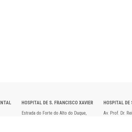
ENTAL
HOSPITAL DE S. FRANCISCO XAVIER
HOSPITAL DE
Estrada do Forte do Alto do Duque,
Av. Prof. Dr. R
1449-005 Lisboa
2790-134 Carn
Tel: 21 043 10 00
Tel: 21 043 10