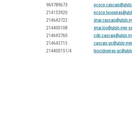
969789673
ecscp.cascais@ulslo
214153920
ecscp.lxooeiras@ulsl
214643722
jmai.cascais@ulslo.m
214400108
jmai.loo@ulslo.min-s
214643760
cdp.cascais@ulslo.m
214643715
cascais.gc@ulslo.mi
214400151/4
lxocidoeiras.gc@ulsl