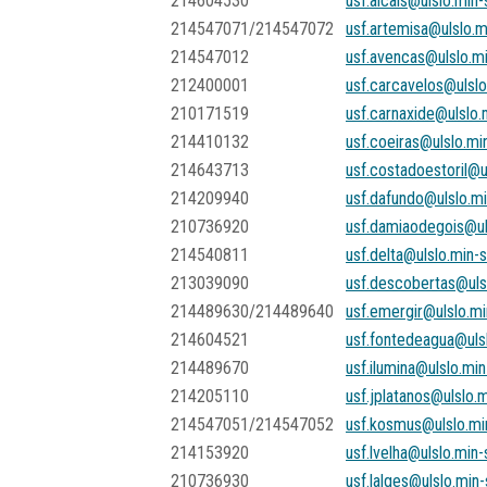
214604530
usf.alcais@ulslo.min
214547071/214547072
usf.artemisa@ulslo.m
214547012
usf.avencas@ulslo.m
212400001
usf.carcavelos@ulslo
210171519
usf.carnaxide@ulslo.
214410132
usf.coeiras@ulslo.mi
214643713
usf.costadoestoril@u
214209940
usf.dafundo@ulslo.mi
210736920
usf.damiaodegois@ul
214540811
usf.delta@ulslo.min-
213039090
usf.descobertas@uls
214489630/214489640
usf.emergir@ulslo.mi
214604521
usf.fontedeagua@uls
214489670
usf.ilumina@ulslo.mi
214205110
usf.jplatanos@ulslo.
214547051/214547052
usf.kosmus@ulslo.mi
214153920
usf.lvelha@ulslo.min
210736930
usf.lalges@ulslo.min