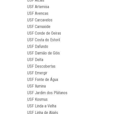
USF Alcais
USF Artemisa
USF Avencas
USF Carcavelos
USF Carnaxide
USF Conde de Oeiras
USF Costa do Estoril
USF Dafundo
USF Damião de Góis
USF Delta
USF Descobertas
USF Emergir
USF Fonte de Água
USF Ilumina
USF Jardim dos Plátanos
USF Kosmus
USF Linda-a-Velha
USF Linha de Algés