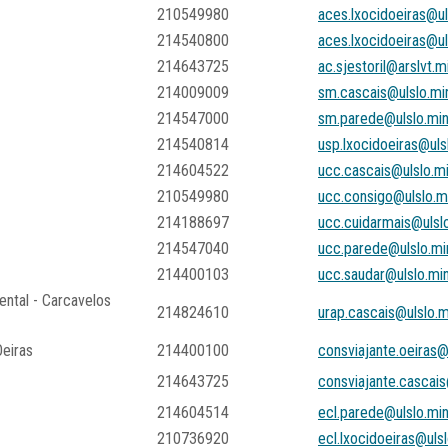
210549980
aces.lxocidoeiras@ul
214540800
aces.lxocidoeiras@ul
214643725
ac.sjestoril@arslvt.m
214009009
sm.cascais@ulslo.mi
214547000
sm.parede@ulslo.min
214540814
usp.lxocidoeiras@uls
214604522
ucc.cascais@ulslo.m
210549980
ucc.consigo@ulslo.m
214188697
ucc.cuidarmais@ulsl
214547040
ucc.parede@ulslo.mi
214400103
ucc.saudar@ulslo.mi
ental - Carcavelos
214824610
urap.cascais@ulslo.m
Oeiras
214400100
consviajante.oeiras@
214643725
consviajante.cascais
214604514
ecl.parede@ulslo.mi
210736920
ecl.lxocidoeiras@uls