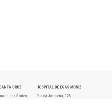
 SANTA CRUZ
HOSPITAL DE EGAS MONIZ
einaldo dos Santos,
Rua da Junqueira, 126,
axide
1349-019 Lisboa
 00
Tel: 21 043 10 00