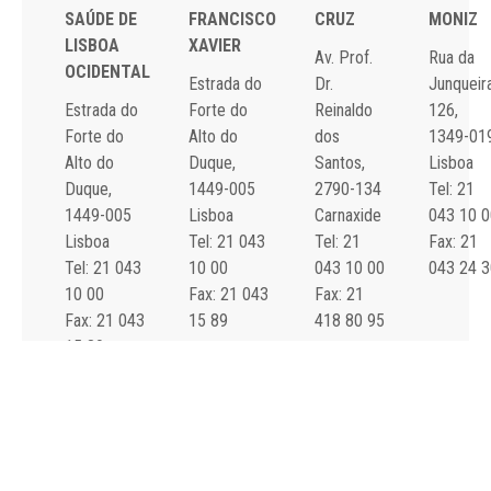
SAÚDE DE
FRANCISCO
CRUZ
MONIZ
LISBOA
XAVIER
Av. Prof.
Rua da
OCIDENTAL
Estrada do
Dr.
Junqueira
Estrada do
Forte do
Reinaldo
126,
Forte do
Alto do
dos
1349-01
Alto do
Duque,
Santos,
Lisboa
Duque,
1449-005
2790-134
Tel: 21
1449-005
Lisboa
Carnaxide
043 10 0
Lisboa
Tel: 21 043
Tel: 21
Fax: 21
Tel: 21 043
10 00
043 10 00
043 24 3
10 00
Fax: 21 043
Fax: 21
Fax: 21 043
15 89
418 80 95
15 89
2024 Todos os
Declaração de
direitos reservados.
Acessibilidade e
Desenvolvido por
All is
Usabilidade