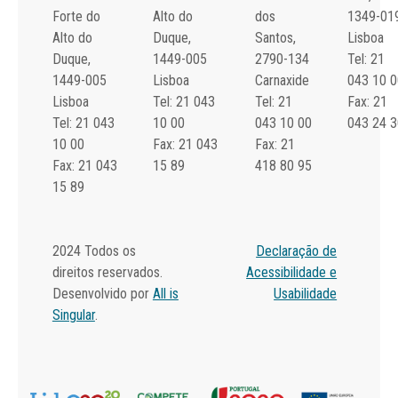
Forte do
Alto do
dos
1349-01
Alto do
Duque,
Santos,
Lisboa
Duque,
1449-005
2790-134
Tel: 21
1449-005
Lisboa
Carnaxide
043 10 0
Lisboa
Tel: 21 043
Tel: 21
Fax: 21
Tel: 21 043
10 00
043 10 00
043 24 3
10 00
Fax: 21 043
Fax: 21
Fax: 21 043
15 89
418 80 95
15 89
2024 Todos os
Declaração de
direitos reservados.
Acessibilidade e
Desenvolvido por
All is
Usabilidade
Singular
.