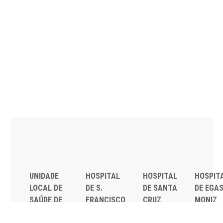
UNIDADE
HOSPITAL
HOSPITAL
HOSPIT
LOCAL DE
DE S.
DE SANTA
DE EGA
SAÚDE DE
FRANCISCO
CRUZ
MONIZ
LISBOA
XAVIER
Av. Prof.
Rua da