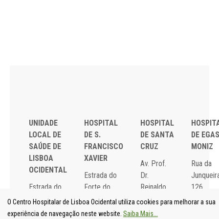
UNIDADE
HOSPITAL
HOSPITAL
HOSPIT
LOCAL DE
DE S.
DE SANTA
DE EGA
SAÚDE DE
FRANCISCO
CRUZ
MONIZ
LISBOA
XAVIER
Av. Prof.
Rua da
OCIDENTAL
Estrada do
Dr.
Junqueira
Estrada do
Forte do
Reinaldo
126,
Forte do
Alto do
dos
1349-01
O Centro Hospitalar de Lisboa Ocidental utiliza cookies para melhorar a sua
Alto do
Duque,
Santos,
Lisboa
experiência de navegação neste website.
Saiba Mais...