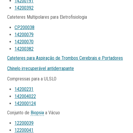
14200191
14200392
Cateteres Multipolares para Eletrofisiologia
CP200038
14200079
14200070
14200382
Cateteres para Aspiração de Trombos Cerebrais e Portadores
Chinelo irrecuperável antiderrapante
Compressas para a ULSLO
14200231
142004022
142000124
Conjunto de
Biopsia
a Vácuo
12200039
12200041