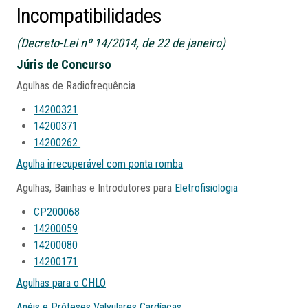
Incompatibilidades
(Decreto-Lei nº 14/2014, de 22 de janeiro)
Júris de Concurso
Agulhas de Radiofrequência
14200321
14200371
14200262
Agulha irrecuperável com ponta romba
Agulhas, Bainhas e Introdutores para
Eletrofisiologia
CP200068
14200059
14200080
14200171
Agulhas para o CHLO
Anéis e Próteses Valvulares Cardíacas