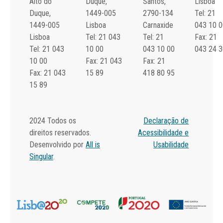
Alto do
Duque,
Santos,
Lisboa
Duque,
1449-005
2790-134
Tel: 21
1449-005
Lisboa
Carnaxide
043 10 0
Lisboa
Tel: 21 043
Tel: 21
Fax: 21
Tel: 21 043
10 00
043 10 00
043 24 3
10 00
Fax: 21 043
Fax: 21
Fax: 21 043
15 89
418 80 95
15 89
2024 Todos os
Declaração de
direitos reservados.
Acessibilidade e
Desenvolvido por
All is
Usabilidade
Singular
.