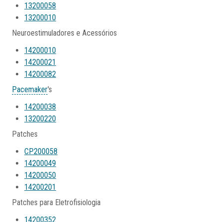
13200058
13200010
Neuroestimuladores e Acessórios
14200010
14200021
14200082
Pacemaker
's
14200038
13200220
Patches
CP200058
14200049
14200050
14200201
Patches para Eletrofisiologia
14200352