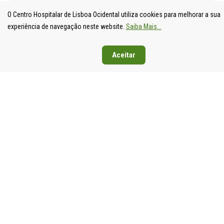
O Centro Hospitalar de Lisboa Ocidental utiliza cookies para melhorar a sua
experiência de navegação neste website.
Saiba Mais...
Aceitar
UNIDADE
HOSPITAL
HOSPITAL
HOSPIT
LOCAL DE
DE S.
DE SANTA
DE EGA
SAÚDE DE
FRANCISCO
CRUZ
MONIZ
LISBOA
XAVIER
Av. Prof.
Rua da
OCIDENTAL
Estrada do
Dr.
Junqueira
Estrada do
Forte do
Reinaldo
126,
Forte do
Alto do
dos
1349-01
Alto do
Duque,
Santos,
Lisboa
Duque,
1449-005
2790-134
Tel: 21
1449-005
Lisboa
Carnaxide
043 10 0
Lisboa
Tel: 21 043
Tel: 21
Fax: 21
Tel: 21 043
10 00
043 10 00
043 24 3
10 00
Fax: 21 043
Fax: 21
Fax: 21 043
15 89
418 80 95