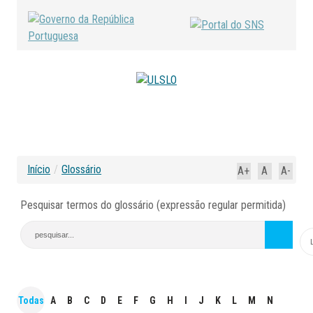
Início
/
Glossário
A+
A
A-
Pesquisar termos do glossário (expressão regular permitida)
Todas
A
B
C
D
E
F
G
H
I
J
K
L
M
N