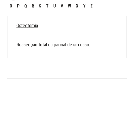
O
P
Q
R
S
T
U
V
W
X
Y
Z
Ostectomia
Ressecção total ou parcial de um osso.