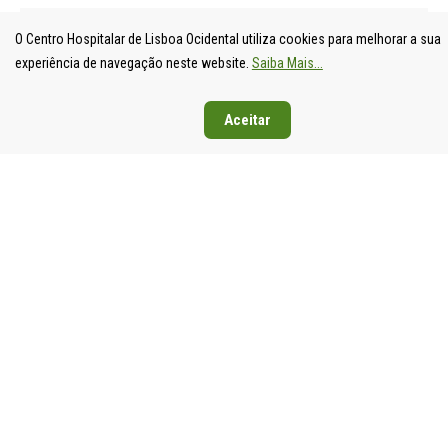
O Centro Hospitalar de Lisboa Ocidental utiliza cookies para melhorar a sua
experiência de navegação neste website.
Saiba Mais...
Aceitar
UNIDADE
HOSPITAL
HOSPITAL
HOSPIT
LOCAL DE
DE S.
DE SANTA
DE EGA
SAÚDE DE
FRANCISCO
CRUZ
MONIZ
LISBOA
XAVIER
Av. Prof.
Rua da
OCIDENTAL
Estrada do
Dr.
Junqueira
Estrada do
Forte do
Reinaldo
126,
Forte do
Alto do
dos
1349-01
Alto do
Duque,
Santos,
Lisboa
Duque,
1449-005
2790-134
Tel: 21
1449-005
Lisboa
Carnaxide
043 10 0
Lisboa
Tel: 21 043
Tel: 21
Fax: 21
Tel: 21 043
10 00
043 10 00
043 24 3
10 00
Fax: 21 043
Fax: 21