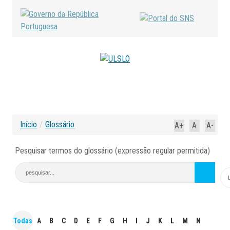
Início
/
Glossário
A+
A
A-
Pesquisar termos do glossário (expressão regular permitida)
Todas
A
B
C
D
E
F
G
H
I
J
K
L
M
N