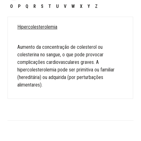
O
P
Q
R
S
T
U
V
W
X
Y
Z
Hipercolesterolemia
Aumento da concentração de colesterol ou
colesterina no sangue, o que pode provocar
complicações cardiovasculares graves. A
hipercolesterolemia pode ser primitiva ou familiar
(hereditária) ou adquirida (por perturbações
alimentares).