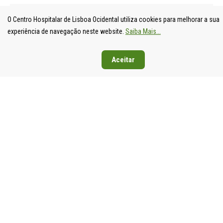
O Centro Hospitalar de Lisboa Ocidental utiliza cookies para melhorar a sua
experiência de navegação neste website.
Saiba Mais...
Aceitar
UNIDADE
HOSPITAL
HOSPITAL
HOSPIT
LOCAL DE
DE S.
DE SANTA
DE EGA
SAÚDE DE
FRANCISCO
CRUZ
MONIZ
LISBOA
XAVIER
Av. Prof.
Rua da
OCIDENTAL
Estrada do
Dr.
Junqueira
Estrada do
Forte do
Reinaldo
126,
Forte do
Alto do
dos
1349-01
Alto do
Duque,
Santos,
Lisboa
Duque,
1449-005
2790-134
Tel: 21
1449-005
Lisboa
Carnaxide
043 10 0
Lisboa
Tel: 21 043
Tel: 21
Fax: 21
Tel: 21 043
10 00
043 10 00
043 24 3
10 00
Fax: 21 043
Fax: 21