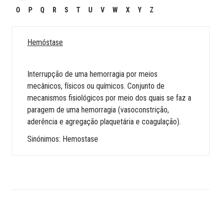
O
P
Q
R
S
T
U
V
W
X
Y
Z
Hemóstase
Interrupção de uma hemorragia por meios
mecânicos, físicos ou químicos. Conjunto de
mecanismos fisiológicos por meio dos quais se faz a
paragem de uma hemorragia (vasoconstrição,
aderência e agregação plaquetária e coagulação).
Sinónimos: Hemostase