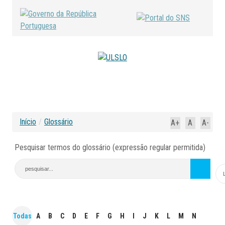
Início
/
Glossário
A+
A
A-
Pesquisar termos do glossário (expressão regular permitida)
Todas
A
B
C
D
E
F
G
H
I
J
K
L
M
N