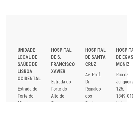
UNIDADE
HOSPITAL
HOSPITAL
HOSPIT
LOCAL DE
DE S.
DE SANTA
DE EGA
SAÚDE DE
FRANCISCO
CRUZ
MONIZ
LISBOA
XAVIER
Av. Prof.
Rua da
OCIDENTAL
Estrada do
Dr.
Junqueira
Estrada do
Forte do
Reinaldo
126,
Forte do
Alto do
dos
1349-01
Alto do
Duque,
Santos,
Lisboa
Duque,
1449-005
2790-134
Tel: 21
1449-005
Lisboa
Carnaxide
043 10 0
Lisboa
Tel: 21 043
Tel: 21
Fax: 21
Tel: 21 043
10 00
043 10 00
043 24 3