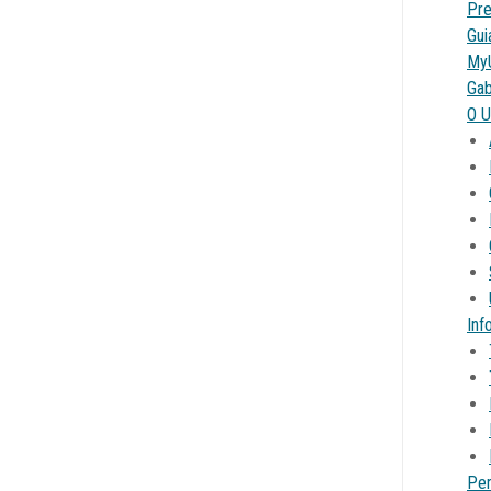
Pre
Gui
My
Gab
O U
Inf
Per