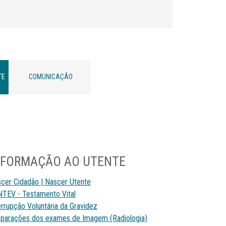
TE
COMUNICAÇÃO
NFORMAÇÃO AO UTENTE
cer Cidadão | Nascer Utente
TEV - Testamento Vital
errupção Voluntária da Gravidez
parações dos exames de Imagem (Radiologia)