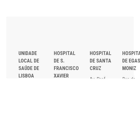
UNIDADE
HOSPITAL
HOSPITAL
HOSPIT
LOCAL DE
DE S.
DE SANTA
DE EGA
SAÚDE DE
FRANCISCO
CRUZ
MONIZ
LISBOA
XAVIER
Av. Prof.
Rua da
OCIDENTAL
Estrada do
Dr.
Junqueira
Estrada do
Forte do
Reinaldo
126,
Forte do
Alto do
dos
1349-01
Alto do
Duque,
Santos,
Lisboa
Duque,
1449-005
2790-134
Tel: 21
1449-005
Lisboa
Carnaxide
043 10 0
Lisboa
Tel: 21 043
Tel: 21
Fax: 21
Tel: 21 043
10 00
043 10 00
043 24 3