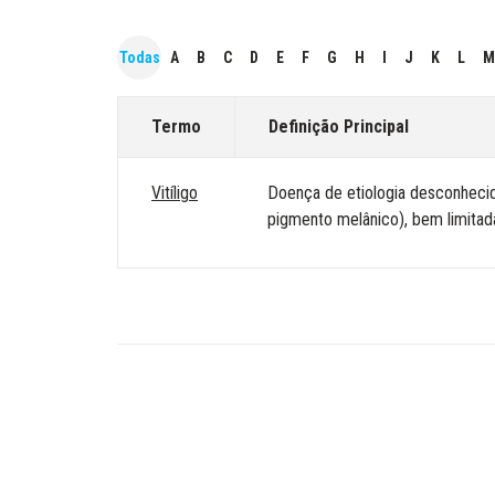
Todas
A
B
C
D
E
F
G
H
I
J
K
L
M
Termo
Definição Principal
Vitíligo
Doença de etiologia desconhecid
pigmento melânico), bem limitad