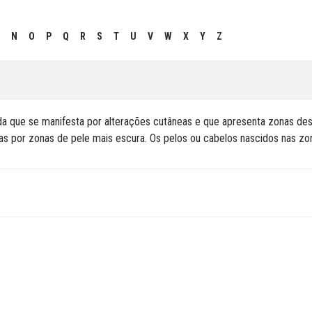
N
O
P
Q
R
S
T
U
V
W
X
Y
Z
a que se manifesta por alterações cutâneas e que apresenta zonas des
as por zonas de pele mais escura. Os pelos ou cabelos nascidos nas z