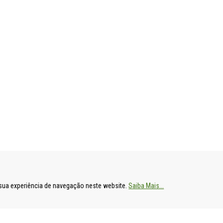
ENTAL
HOSPITAL DE S. FRANCISCO XAVIER
HOSPITAL DE
a sua experiência de navegação neste website.
Saiba Mais...
Estrada do Forte do Alto do Duque,
Av. Prof. Dr. R
1449-005 Lisboa
2790-134 Carn