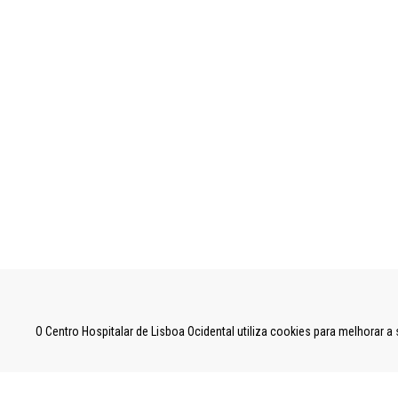
UNIDADE LOCAL DE SAÚDE DE LISBOA OCID
O Centro Hospitalar de Lisboa Ocidental utiliza cookies para melhorar 
Estrada do Forte do Alto do Duque,
1449-005 Lisboa