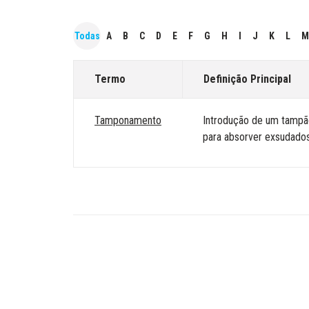
Todas
A
B
C
D
E
F
G
H
I
J
K
L
M
Termo
Definição Principal
Tamponamento
Introdução de um tampão
para absorver exsudado