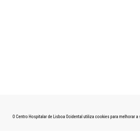
UNIDADE LOCAL DE SAÚDE DE LISBOA OCID
O Centro Hospitalar de Lisboa Ocidental utiliza cookies para melhorar 
Estrada do Forte do Alto do Duque,
1449-005 Lisboa