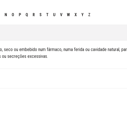
N
O
P
Q
R
S
T
U
V
W
X
Y
Z
, seco ou embebido num fármaco, numa ferida ou cavidade natural, pa
s ou secreções excessivas.