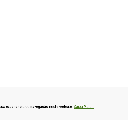
ENTAL
HOSPITAL DE S. FRANCISCO XAVIER
HOSPITAL DE
a sua experiência de navegação neste website.
Saiba Mais...
Estrada do Forte do Alto do Duque,
Av. Prof. Dr. R
1449-005 Lisboa
2790-134 Carn