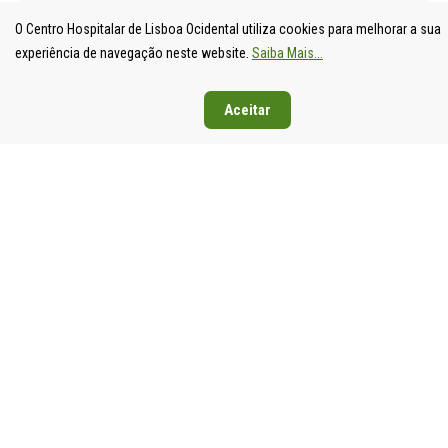
O Centro Hospitalar de Lisboa Ocidental utiliza cookies para melhorar a sua
experiência de navegação neste website.
Saiba Mais...
Aceitar
UNIDADE
HOSPITAL
HOSPITAL
HOSPIT
LOCAL DE
DE S.
DE SANTA
DE EGA
SAÚDE DE
FRANCISCO
CRUZ
MONIZ
LISBOA
XAVIER
Av. Prof.
Rua da
OCIDENTAL
Estrada do
Dr.
Junqueira
Estrada do
Forte do
Reinaldo
126,
Forte do
Alto do
dos
1349-01
Alto do
Duque,
Santos,
Lisboa
Duque,
1449-005
2790-134
Tel: 21
1449-005
Lisboa
Carnaxide
043 10 0
Lisboa
Tel: 21 043
Tel: 21
Fax: 21
Tel: 21 043
10 00
043 10 00
043 24 3
10 00
Fax: 21 043
Fax: 21
Fax: 21 043
15 89
418 80 95