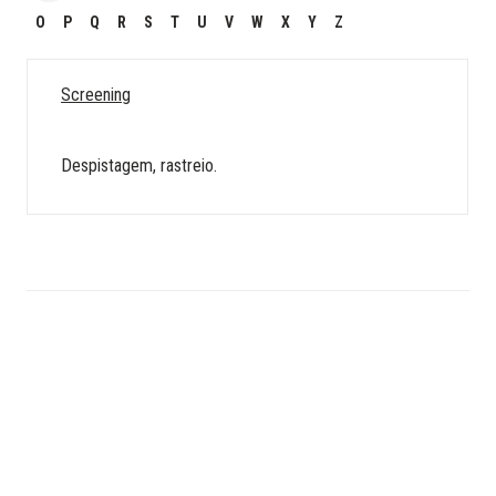
O
P
Q
R
S
T
U
V
W
X
Y
Z
Screening
Despistagem, rastreio.