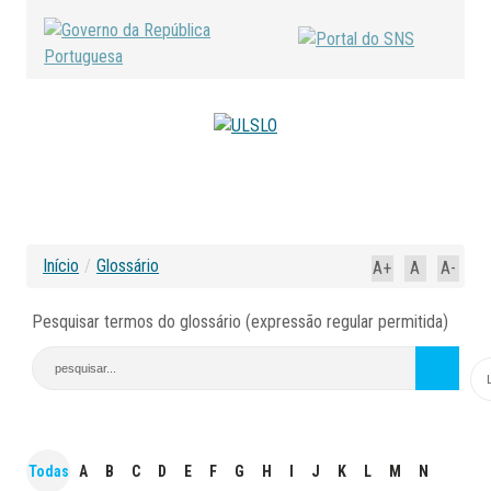
Início
/
Glossário
A+
A
A-
Pesquisar termos do glossário (expressão regular permitida)
Todas
A
B
C
D
E
F
G
H
I
J
K
L
M
N