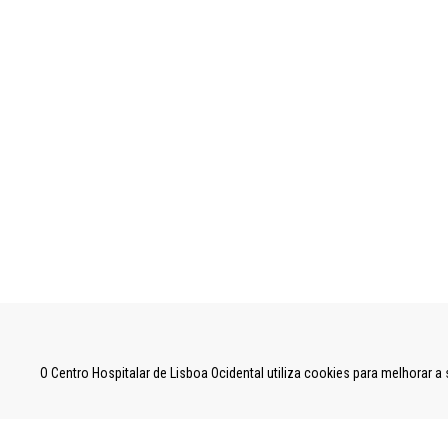
UNIDADE LOCAL DE SAÚDE DE LISBOA OCID
O Centro Hospitalar de Lisboa Ocidental utiliza cookies para melhorar 
Estrada do Forte do Alto do Duque,
1449-005 Lisboa