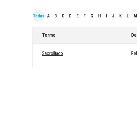
Todas
A
B
C
D
E
F
G
H
I
J
K
L
M
Termo
De
Sacroilíaco
Rel