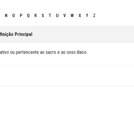
N
O
P
Q
R
S
T
U
V
W
X
Y
Z
finição Principal
ativo ou pertencente ao sacro e ao osso ilíaco.