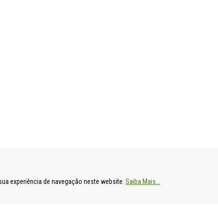
ENTAL
HOSPITAL DE S. FRANCISCO XAVIER
HOSPITAL DE
a sua experiência de navegação neste website.
Saiba Mais...
Estrada do Forte do Alto do Duque,
Av. Prof. Dr. R
1449-005 Lisboa
2790-134 Carn