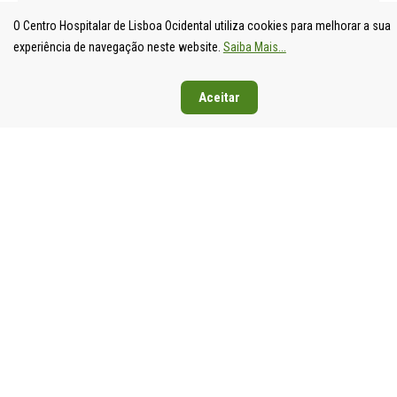
O Centro Hospitalar de Lisboa Ocidental utiliza cookies para melhorar a sua
experiência de navegação neste website.
Saiba Mais...
Aceitar
UNIDADE
HOSPITAL
HOSPITAL
HOSPIT
LOCAL DE
DE S.
DE SANTA
DE EGA
SAÚDE DE
FRANCISCO
CRUZ
MONIZ
LISBOA
XAVIER
Av. Prof.
Rua da
OCIDENTAL
Estrada do
Dr.
Junqueira
Estrada do
Forte do
Reinaldo
126,
Forte do
Alto do
dos
1349-01
Alto do
Duque,
Santos,
Lisboa
Duque,
1449-005
2790-134
Tel: 21
1449-005
Lisboa
Carnaxide
043 10 0
Lisboa
Tel: 21 043
Tel: 21
Fax: 21
Tel: 21 043
10 00
043 10 00
043 24 3
10 00
Fax: 21 043
Fax: 21
Fax: 21 043
15 89
418 80 95