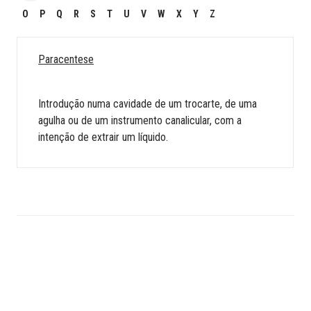
O
P
Q
R
S
T
U
V
W
X
Y
Z
Paracentese
Introdução numa cavidade de um trocarte, de uma
agulha ou de um instrumento canalicular, com a
intenção de extrair um líquido.