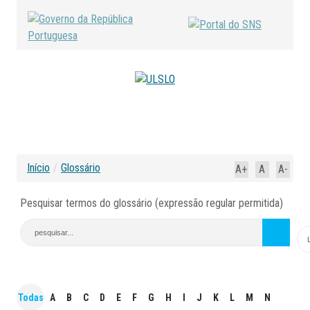
Início
/
Glossário
A+
A
A-
Pesquisar termos do glossário (expressão regular permitida)
Todas
A
B
C
D
E
F
G
H
I
J
K
L
M
N