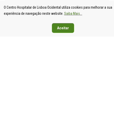
O Centro Hospitalar de Lisboa Ocidental utiliza cookies para melhorar a sua
experiência de navegação neste website.
Saiba Mais...
Aceitar
UNIDADE
HOSPITAL
HOSPITAL
HOSPIT
LOCAL DE
DE S.
DE SANTA
DE EGA
SAÚDE DE
FRANCISCO
CRUZ
MONIZ
LISBOA
XAVIER
Av. Prof.
Rua da
OCIDENTAL
Estrada do
Dr.
Junqueira
Estrada do
Forte do
Reinaldo
126,
Forte do
Alto do
dos
1349-01
Alto do
Duque,
Santos,
Lisboa
Duque,
1449-005
2790-134
Tel: 21
1449-005
Lisboa
Carnaxide
043 10 0
Lisboa
Tel: 21 043
Tel: 21
Fax: 21
Tel: 21 043
10 00
043 10 00
043 24 3
10 00
Fax: 21 043
Fax: 21
Fax: 21 043
15 89
418 80 95