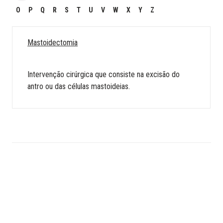
O
P
Q
R
S
T
U
V
W
X
Y
Z
Mastoidectomia
Intervenção cirúrgica que consiste na excisão do
antro ou das células mastoideias.