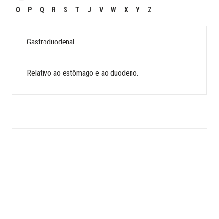
O
P
Q
R
S
T
U
V
W
X
Y
Z
Gastroduodenal
Relativo ao estômago e ao duodeno.