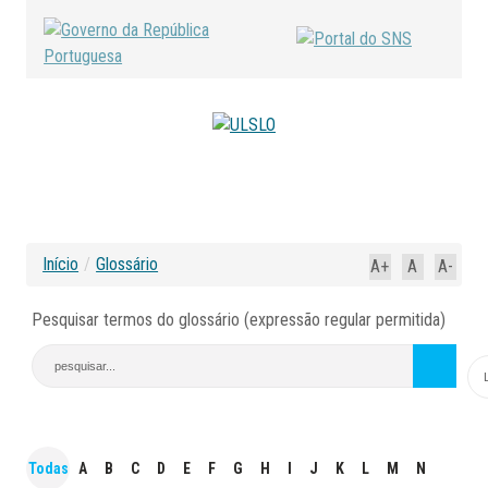
Início
/
Glossário
A+
A
A-
Pesquisar termos do glossário (expressão regular permitida)
Todas
A
B
C
D
E
F
G
H
I
J
K
L
M
N