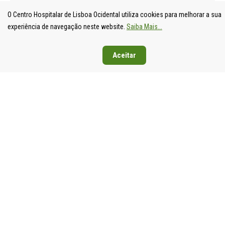
O Centro Hospitalar de Lisboa Ocidental utiliza cookies para melhorar a sua
experiência de navegação neste website.
Saiba Mais...
Aceitar
UNIDADE
HOSPITAL
HOSPITAL
HOSPIT
LOCAL DE
DE S.
DE SANTA
DE EGA
SAÚDE DE
FRANCISCO
CRUZ
MONIZ
LISBOA
XAVIER
Av. Prof.
Rua da
OCIDENTAL
Estrada do
Dr.
Junqueira
Estrada do
Forte do
Reinaldo
126,
Forte do
Alto do
dos
1349-01
Alto do
Duque,
Santos,
Lisboa
Duque,
1449-005
2790-134
Tel: 21
1449-005
Lisboa
Carnaxide
043 10 0
Lisboa
Tel: 21 043
Tel: 21
Fax: 21
Tel: 21 043
10 00
043 10 00
043 24 3
10 00
Fax: 21 043
Fax: 21
Fax: 21 043
15 89
418 80 95