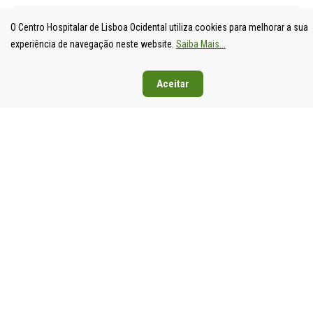
O Centro Hospitalar de Lisboa Ocidental utiliza cookies para melhorar a sua
experiência de navegação neste website.
Saiba Mais...
Aceitar
UNIDADE
HOSPITAL
HOSPITAL
HOSPIT
LOCAL DE
DE S.
DE SANTA
DE EGA
SAÚDE DE
FRANCISCO
CRUZ
MONIZ
LISBOA
XAVIER
Av. Prof.
Rua da
OCIDENTAL
Estrada do
Dr.
Junqueira
Estrada do
Forte do
Reinaldo
126,
Forte do
Alto do
dos
1349-01
Alto do
Duque,
Santos,
Lisboa
Duque,
1449-005
2790-134
Tel: 21
1449-005
Lisboa
Carnaxide
043 10 0
Lisboa
Tel: 21 043
Tel: 21
Fax: 21
Tel: 21 043
10 00
043 10 00
043 24 3
10 00
Fax: 21 043
Fax: 21