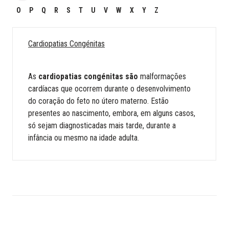
O
P
Q
R
S
T
U
V
W
X
Y
Z
Cardiopatias Congénitas
As
cardiopatias congénitas são
malformações
cardíacas que ocorrem durante o desenvolvimento
do coração do feto no útero materno. Estão
presentes ao nascimento, embora, em alguns casos,
só sejam diagnosticadas mais tarde, durante a
infância ou mesmo na idade adulta.