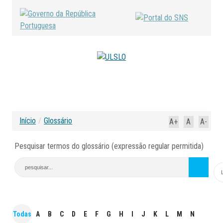
Início
/
Glossário
A+
A
A-
Pesquisar termos do glossário (expressão regular permitida)
Todas
A
B
C
D
E
F
G
H
I
J
K
L
M
N