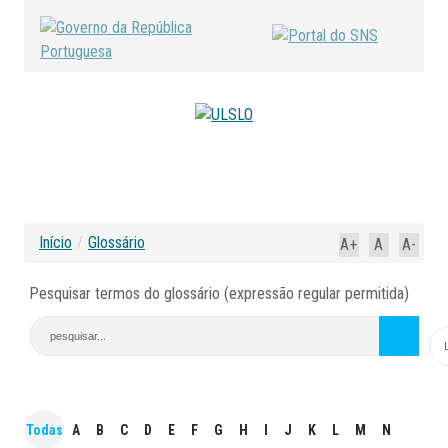
Início
/
Glossário
A+
A
A-
Pesquisar termos do glossário (expressão regular permitida)
Todas
A
B
C
D
E
F
G
H
I
J
K
L
M
N