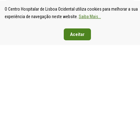
O Centro Hospitalar de Lisboa Ocidental utiliza cookies para melhorar a sua
experiência de navegação neste website.
Saiba Mais...
Aceitar
UNIDADE
HOSPITAL
HOSPITAL
HOSPIT
LOCAL DE
DE S.
DE SANTA
DE EGA
SAÚDE DE
FRANCISCO
CRUZ
MONIZ
LISBOA
XAVIER
Av. Prof.
Rua da
OCIDENTAL
Estrada do
Dr.
Junqueira
Estrada do
Forte do
Reinaldo
126,
Forte do
Alto do
dos
1349-01
Alto do
Duque,
Santos,
Lisboa
Duque,
1449-005
2790-134
Tel: 21
1449-005
Lisboa
Carnaxide
043 10 0
Lisboa
Tel: 21 043
Tel: 21
Fax: 21
Tel: 21 043
10 00
043 10 00
043 24 3
10 00
Fax: 21 043
Fax: 21
Fax: 21 043
15 89
418 80 95