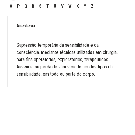
O
P
Q
R
S
T
U
V
W
X
Y
Z
Anestesia
Supressão temporária da sensibilidade e da
consciência, mediante técnicas utilizadas em cirurgia,
para fins operatórios, exploratórios, terapêuticos.
Ausência ou perda de vários ou de um dos tipos da
sensibilidade, em todo ou parte do corpo.