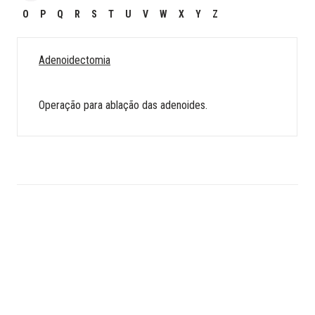
O
P
Q
R
S
T
U
V
W
X
Y
Z
Adenoidectomia
Operação para ablação das adenoides.