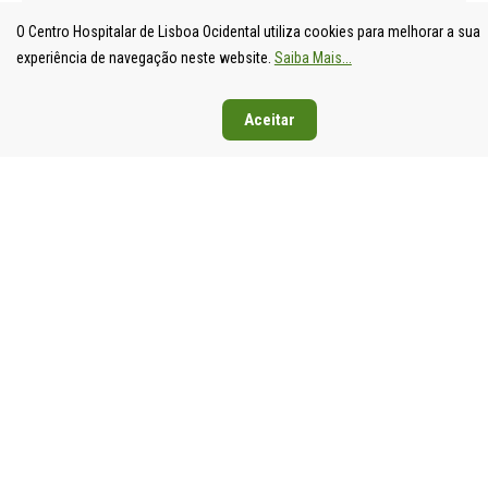
O Centro Hospitalar de Lisboa Ocidental utiliza cookies para melhorar a sua
experiência de navegação neste website.
Saiba Mais...
Aceitar
UNIDADE
HOSPITAL
HOSPITAL
HOSPIT
LOCAL DE
DE S.
DE SANTA
DE EGA
SAÚDE DE
FRANCISCO
CRUZ
MONIZ
LISBOA
XAVIER
Av. Prof.
Rua da
OCIDENTAL
Estrada do
Dr.
Junqueira
Estrada do
Forte do
Reinaldo
126,
Forte do
Alto do
dos
1349-01
Alto do
Duque,
Santos,
Lisboa
Duque,
1449-005
2790-134
Tel: 21
1449-005
Lisboa
Carnaxide
043 10 0
Lisboa
Tel: 21 043
Tel: 21
Fax: 21
Tel: 21 043
10 00
043 10 00
043 24 3
10 00
Fax: 21 043
Fax: 21
Fax: 21 043
15 89
418 80 95