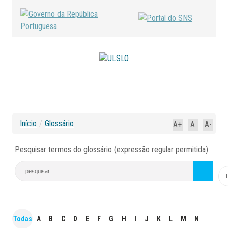
Início
/
Glossário
A+
A
A-
Pesquisar termos do glossário (expressão regular permitida)
Todas
A
B
C
D
E
F
G
H
I
J
K
L
M
N