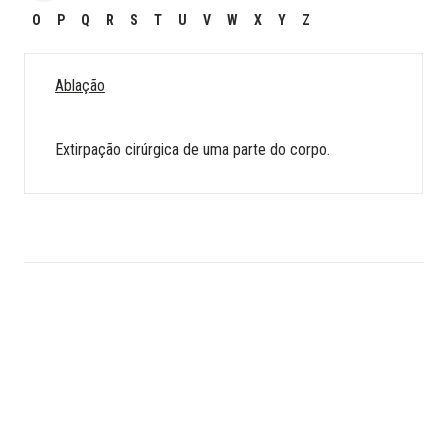
O
P
Q
R
S
T
U
V
W
X
Y
Z
Ablação
Extirpação cirúrgica de uma parte do corpo.