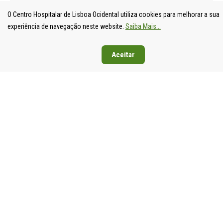
O Centro Hospitalar de Lisboa Ocidental utiliza cookies para melhorar a sua
experiência de navegação neste website.
Saiba Mais...
Aceitar
UNIDADE
HOSPITAL
HOSPITAL
HOSPIT
LOCAL DE
DE S.
DE SANTA
DE EGA
SAÚDE DE
FRANCISCO
CRUZ
MONIZ
LISBOA
XAVIER
Av. Prof.
Rua da
OCIDENTAL
Estrada do
Dr.
Junqueira
Estrada do
Forte do
Reinaldo
126,
Forte do
Alto do
dos
1349-01
Alto do
Duque,
Santos,
Lisboa
Duque,
1449-005
2790-134
Tel: 21
1449-005
Lisboa
Carnaxide
043 10 0
Lisboa
Tel: 21 043
Tel: 21
Fax: 21
Tel: 21 043
10 00
043 10 00
043 24 3
10 00
Fax: 21 043
Fax: 21
Fax: 21 043
15 89
418 80 95