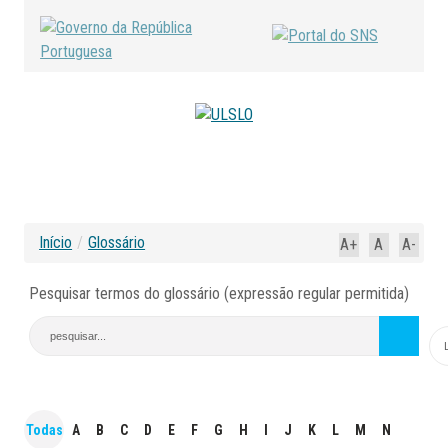
Início
/
Glossário
A+
A
A-
Pesquisar termos do glossário (expressão regular permitida)
Todas
A
B
C
D
E
F
G
H
I
J
K
L
M
N