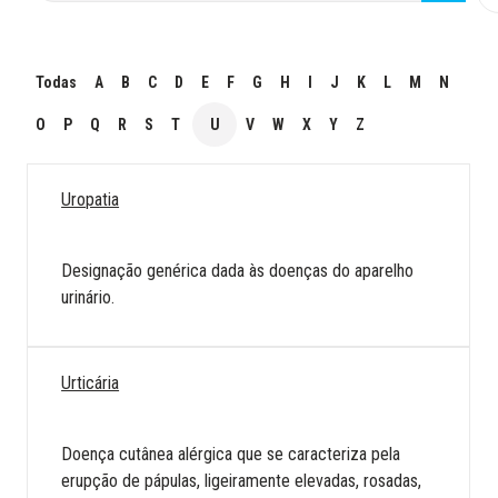
Todas
A
B
C
D
E
F
G
H
I
J
K
L
M
N
O
P
Q
R
S
T
U
V
W
X
Y
Z
Uropatia
Designação genérica dada às doenças do aparelho
urinário.
Urticária
Doença cutânea alérgica que se caracteriza pela
erupção de pápulas, ligeiramente elevadas, rosadas,