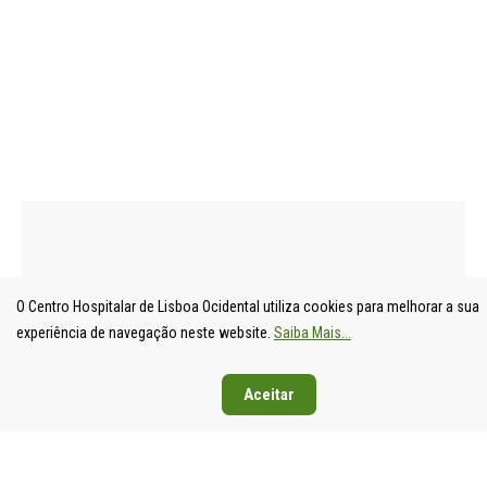
O Centro Hospitalar de Lisboa Ocidental utiliza cookies para melhorar a sua
UNIDADE
HOSPITAL
HOSPITAL
HOSPIT
experiência de navegação neste website.
Saiba Mais...
LOCAL DE
DE S.
DE SANTA
DE EGA
SAÚDE DE
FRANCISCO
CRUZ
MONIZ
Aceitar
LISBOA
XAVIER
Av. Prof.
Rua da
OCIDENTAL
Estrada do
Dr.
Junqueira
Estrada do
Forte do
Reinaldo
126,