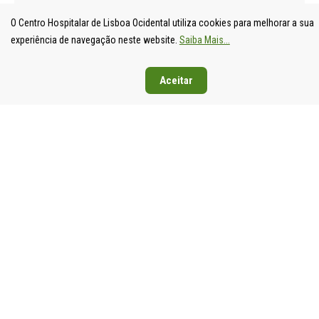
LOCAL DE
DE S.
DE SANTA
DE EGA
O Centro Hospitalar de Lisboa Ocidental utiliza cookies para melhorar a sua
SAÚDE DE
FRANCISCO
CRUZ
MONIZ
experiência de navegação neste website.
Saiba Mais...
LISBOA
XAVIER
Av. Prof.
Rua da
OCIDENTAL
Estrada do
Dr.
Junqueira
Aceitar
Estrada do
Forte do
Reinaldo
126,
Forte do
Alto do
dos
1349-01
Alto do
Duque,
Santos,
Lisboa
Duque,
1449-005
2790-134
Tel: 21
1449-005
Lisboa
Carnaxide
043 10 0
Lisboa
Tel: 21 043
Tel: 21
Fax: 21
Tel: 21 043
10 00
043 10 00
043 24 3
10 00
Fax: 21 043
Fax: 21
Fax: 21 043
15 89
418 80 95
15 89
2024 Todos os
Declaração de
direitos reservados.
Acessibilidade e