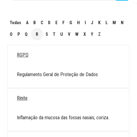
Todas
A
B
C
D
E
F
G
H
I
J
K
L
M
N
O
P
Q
R
S
T
U
V
W
X
Y
Z
RGPD
Regulamento Geral de Proteção de Dados
Rinite
Inflamação da mucosa das fossas nasais; coriza.